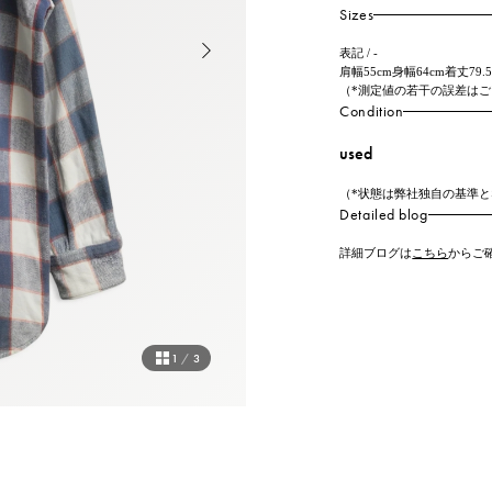
Sizes
表記 / -
肩幅55cm身幅64cm着丈79.
（*測定値の若干の誤差は
Condition
used
（*状態は弊社独自の基準
Detailed blog
詳細ブログは
こちら
からご
1
/
3