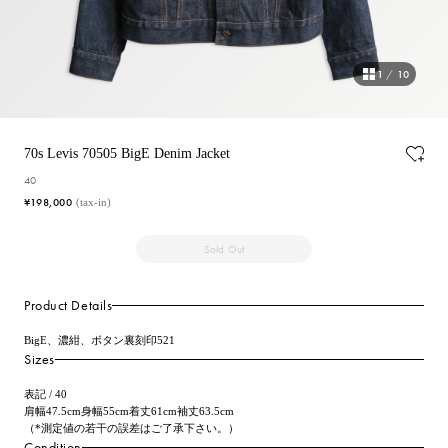
1
/
10
70s Levis 70505 BigE Denim Jacket
40
¥198,000
(tax-in)
Sold Out
Product Details
BigE、濃紺、ボタン裏刻印521
Sizes
表記 / 40
肩幅47.5cm身幅55cm着丈61cm袖丈63.5cm
（*測定値の若干の誤差はご了承下さい。）
Condition