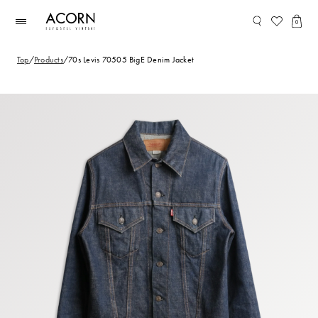
コンテ
ンツに
0
進む
Top
/
Products
/
70s Levis 70505 BigE Denim Jacket