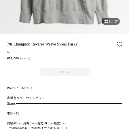
1
/
27
70s Champion Reverse Weave Sweat Parka
M
¥88,000
(tax-in)
Sold Out
Product Details
青単色タグ、ウイングフット
Sizes
表記 / M
肩幅48.5cm身幅55cm着丈58.5cm袖丈56cm
（*測定値の若干の誤差はご了承下さい。）