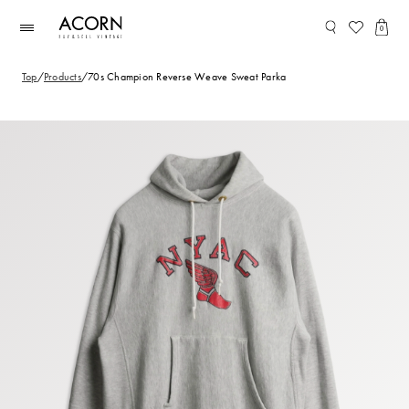
コンテ
ンツに
0
進む
Top
/
Products
/
70s Champion Reverse Weave Sweat Parka