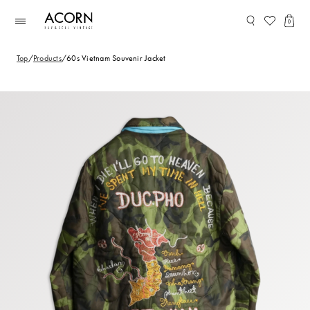
コンテ
ンツに
0
進む
Top
/
Products
/
60s Vietnam Souvenir Jacket