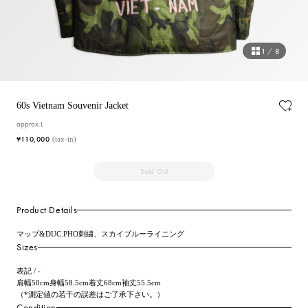
1
/
8
60s Vietnam Souvenir Jacket
approx.L
¥110,000
(tax-in)
Sold Out
Product Details
マップ&DUC.PHO刺繍、スカイブルーライニング
Sizes
表記 / -
肩幅50cm身幅58.5cm着丈68cm袖丈55.5cm
（*測定値の若干の誤差はご了承下さい。）
Condition