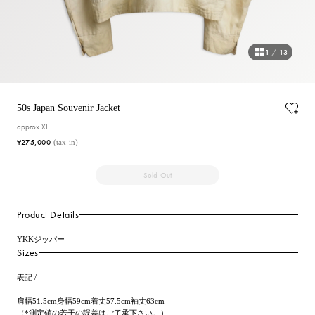
1
/
13
50s Japan Souvenir Jacket
approx.XL
¥275,000
(tax-in)
Sold Out
Product Details
YKKジッパー
Sizes
表記 / -
肩幅51.5cm身幅59cm着丈57.5cm袖丈63cm
（*測定値の若干の誤差はご了承下さい。）