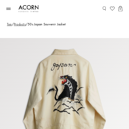
コンテ
ンツに
0
進む
Top
/
Products
/
50s Japan Souvenir Jacket