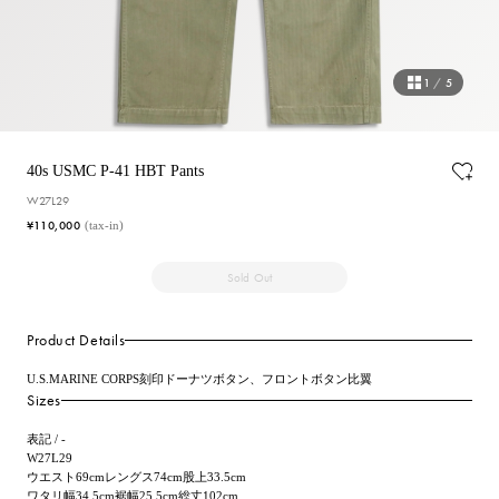
1
/
5
40s USMC P-41 HBT Pants
W27L29
¥110,000
(tax-in)
Sold Out
Product Details
U.S.MARINE CORPS刻印ドーナツボタン、フロントボタン比翼
Sizes
表記 / -
W27L29
ウエスト69cmレングス74cm股上33.5cm
ワタリ幅34.5cm裾幅25.5cm総丈102cm