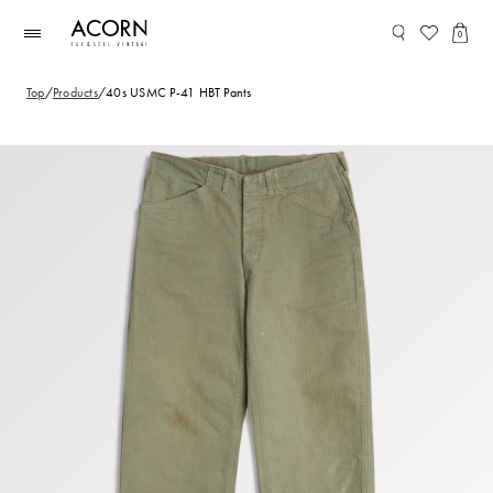
コンテ
ンツに
0
進む
Top
/
Products
/
40s USMC P-41 HBT Pants