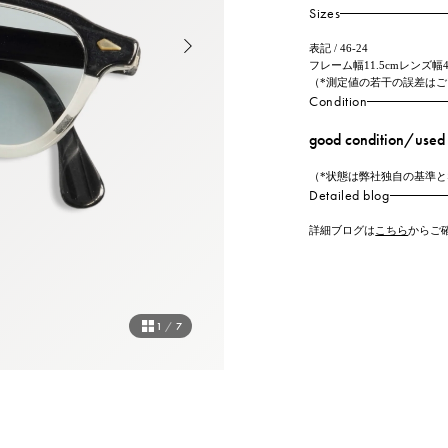
Sizes
表記 / 46-24
フレーム幅11.5cmレンズ幅4.
（*測定値の若干の誤差は
Condition
good condition/used
（*状態は弊社独自の基準
Detailed blog
詳細ブログは
こちら
からご
1
/
7