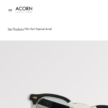
コンテ
ンツに
進む
Top
/
Products
/
50s Tart Optical Arnel