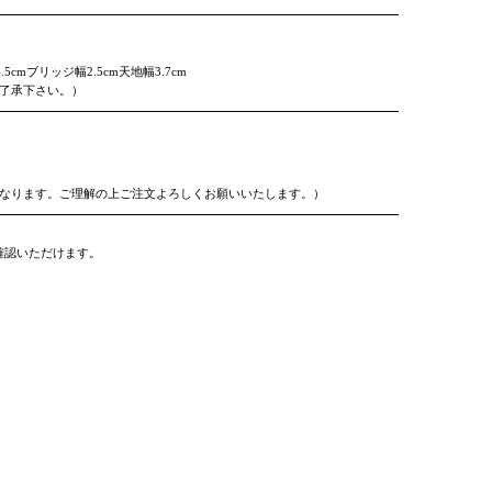
5cmブリッジ幅2.5cm天地幅3.7cm
ご了承下さい。）
となります。ご理解の上ご注文よろしくお願いいたします。）
確認いただけます。