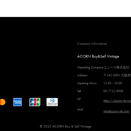
Company Information
ACORN Buy&Sell Vintage
Operating Company
ユニース株式会社
Address
〒542-0081 大阪
Opening Hours
13:00 - 19:00
Tell
06-7712-8098
HP
https://acorn-vtg.c
Mail
info@acorn-vtg.com
© 2023 ACORN Buy & Sell Vintage