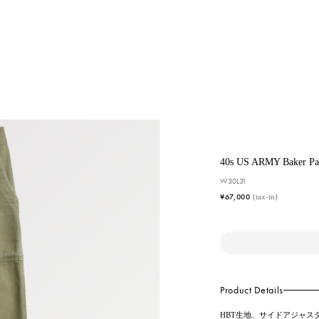
40s US ARMY Baker Pa
W30L31
¥67,000
(tax-in)
Product Details
HBT生地、サイドアジャス