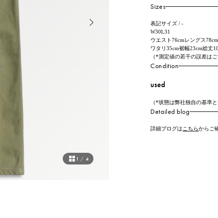
Sizes
表記サイズ / -
W30L31
ウエスト76cmレングス78cm
ワタリ35cm裾幅23cm総丈10
（*測定値の若干の誤差は
Condition
used
（*状態は弊社独自の基準
Detailed blog
詳細ブログは
こちら
からご
1
/
4