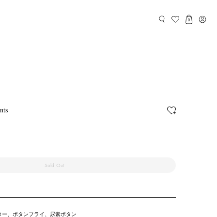
0
nts
Sold Out
ター、ボタンフライ、尿素ボタン