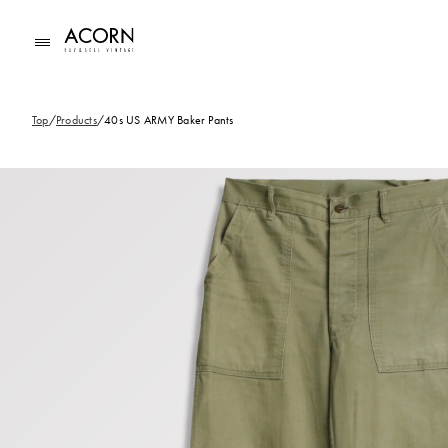
コンテ
ンツに
進む
Top
/
Products
/
40s US ARMY Baker Pants