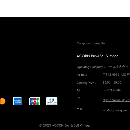
Company Information
ACORN Buy&Sell Vintage
Operating Company
ユニース株式会社
Address
〒542-0081 大阪
Opening Hours
13:00 - 19:00
Tell
06-7712-8098
HP
https://acorn-vtg.c
Mail
info@acorn-vtg.com
© 2023 ACORN Buy & Sell Vintage