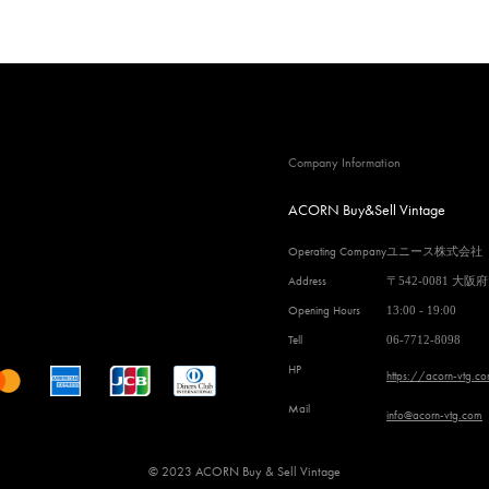
Company Information
ACORN Buy&Sell Vintage
Operating Company
ユニース株式会社
Address
〒542-0081 大阪
Opening Hours
13:00 - 19:00
Tell
06-7712-8098
HP
https://acorn-vtg.c
Mail
info@acorn-vtg.com
© 2023 ACORN Buy & Sell Vintage