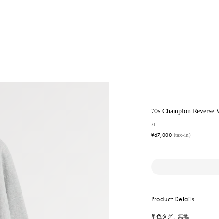
70s Champion Reverse 
XL
¥67,000
(tax-in)
Product Details
単色タグ、無地