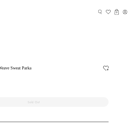
0
Weave Sweat Parka
Sold Out