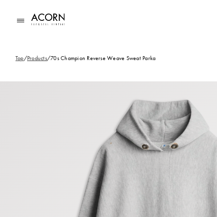
コンテ
ンツに
進む
Top
/
Products
/
70s Champion Reverse Weave Sweat Parka