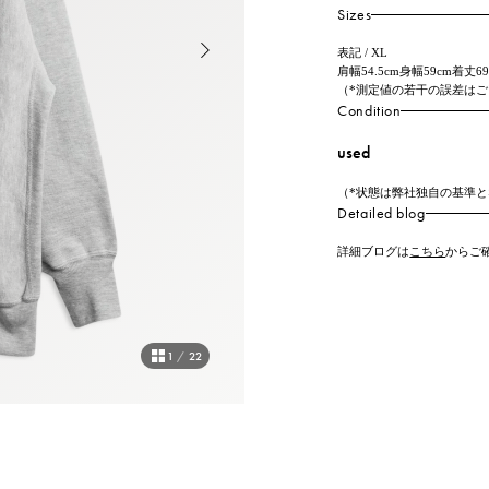
Sizes
表記 / XL
肩幅54.5cm身幅59cm着丈6
（*測定値の若干の誤差は
Condition
used
（*状態は弊社独自の基準
Detailed blog
詳細ブログは
こちら
からご
1
/
22