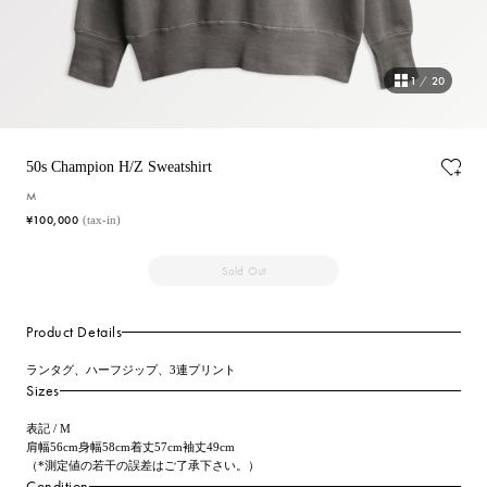
1
/
20
50s Champion H/Z Sweatshirt
M
¥100,000
(tax-in)
Sold Out
Product Details
ランタグ、ハーフジップ、3連プリント
Sizes
表記 / M
肩幅56cm身幅58cm着丈57cm袖丈49cm
（*測定値の若干の誤差はご了承下さい。）
Condition