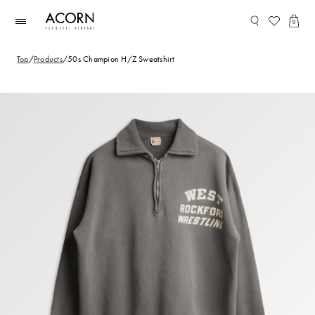
コンテ
ンツに
0
進む
Top
/
Products
/
50s Champion H/Z Sweatshirt