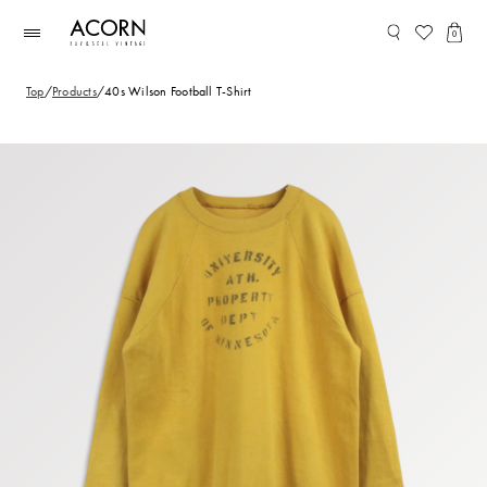
コンテ
ンツに
0
進む
Top
/
Products
/
40s Wilson Football T-Shirt