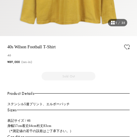
1
/
35
40s Wilson Football T-Shirt
46
¥89,000
(tax-in)
Sold Out
Product Details
ステンシル5連プリント、エルボーパッチ
Sizes
表記サイズ / 46
身幅57cm着丈64cm裄丈83cm
（*測定値の若干の誤差はご了承下さい。）
Condition