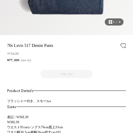
1
/
9
70s Levis 517 Denim Pants
W36L30
¥77,000
(tax-in)
Sold Out
Product Details
フラッシャー付き、スモールe
Sizes
表記 / W36L30
W36L30
ウエスト91cmレングス76cm股上33cm
ワタリ幅30.5cm裾幅26cm総丈cm105