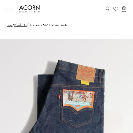
コンテ
ンツに
0
進む
Top
/
Products
/
70s Levis 517 Denim Pants